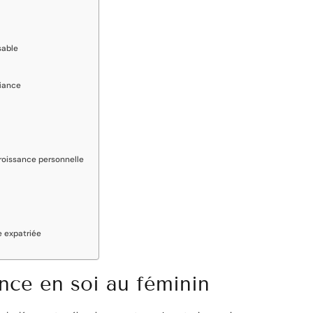
sable
fiance
croissance personnelle
e expatriée
ance en soi au féminin