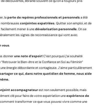
t de découvertes, ébranle souvent ce qu’on a toujours pris
er, la
perte de repères professionnels et personnels
a été
 de nombreuses
conjointes expatriées
. Quitter son emploi, et de
t facilement mener à une
dévalorisation personnelle
. On se
énéralement les signes de reconnaissance qui vont avec.
n vous
.
ous donner
une note d’espoir!
C’est pourquoi j’ai souhaité
 “Retrouver le Bien-être et la Confiance en Soi au Féminin”
 a une énergie débordante et contagieuse. J’aime particulièrement
partager ce qui, dans notre quotidien de femme, nous aide
-même.
 conjoint accompagnateur
est non seulement possible, mais
élément clé pour faire de votre expatriation une
expérience de
ci comment transformer ce que vous pouvez vivre comme une