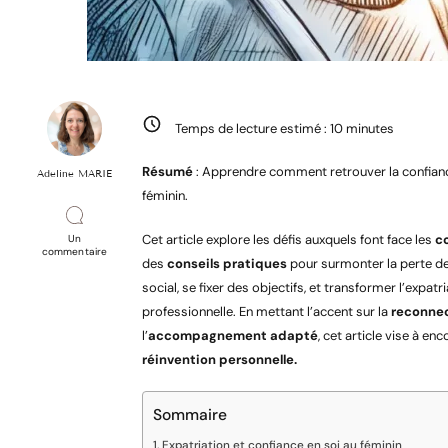
Temps de lecture estimé :
10
minutes
Résumé
: Apprendre comment retrouver la confiance
Adeline MARIE
féminin.
Cet article explore les défis auxquels font face les
c
Un
sur
commentaire
des
conseils pratiques
pour surmonter la perte de
Retrouver
la
social, se fixer des objectifs, et transformer l’expa
confiance
en
professionnelle. En mettant l’accent sur la
reconnec
soi
quand
l’
accompagnement adapté
, cet article vise à e
on
est
réinvention personnelle.
conjointe
expatriée
Sommaire
Expatriation et confiance en soi au féminin