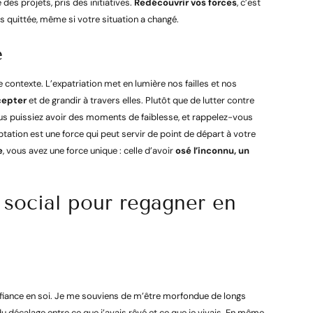
des projets, pris des initiatives.
Redécouvrir vos forces
, c’est
quittée, même si votre situation a changé.
é
 contexte. L’expatriation met en lumière nos failles et nos
cepter
et de grandir à travers elles. Plutôt que de lutter contre
us puissiez avoir des moments de faiblesse, et rappelez-vous
ptation est une force qui peut servir de point de départ à votre
e
, vous avez une force unique : celle d’avoir
osé l’inconnu, un
 social pour regagner en
nfiance en soi. Je me souviens de m’être morfondue de longs
u décalage entre ce que j’avais rêvé et ce que je vivais. En même