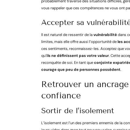
probablement traversé des situations difficiles, géré 
vous rappeler que ces compétences ne vous ont pas 
Accepter sa vulnérabilit
Il est naturel de ressentir de la
vulnérabilité
dans ce
limites, mais elle offre aussi l’opportunité de
les ac
ces sentiments, reconnaissez-les. Acceptez que vo
qu’
ils ne définissent pas votre valeur
. Cette acce
reconquête de soi. En tant que
conjointe expatrié
courage que peu de personnes possèdent
.
Retrouver un ancrage
confiance
Sortir de l’isolement
L’isolement est l’un des premiers ennemis de la co
jours vides dans mon tout nouveau salon, surprise d