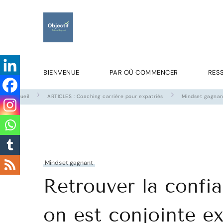
Objectif Retour Gagn
Faites de votre expatriation un atout pour votre carr
Recevez gratuitement mon
BIENVENUE
PAR OÙ COMMENCER
RES
Accueil
ARTICLES : Coaching carrière pour expatriés
Mindset gagnan
Mindset gagnant
Retrouver la confi
on est conjointe ex