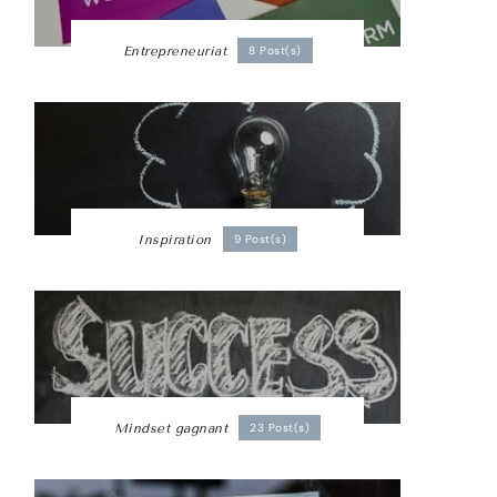
Entrepreneuriat
8 Post(s)
Inspiration
9 Post(s)
Mindset gagnant
23 Post(s)