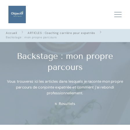
Recevez gratuitement
mon ebook "Les 3
Recevoir l'ebook offert
secrets pour rebondir
professionnellement"
Objectif Retour Gagnant
Faites de votre expatriation un atout pour votre carrière
Accueil
ARTICLES : Coaching carrière pour expatriés
Backstage : mon propre parcours
Backstage : mon propre
parcours
Vous trouverez ici les articles dans lesquels je raconte mon propre
parcours de conjointe expatriée et comment j’ai rebondi
professionnellement.
6 Résultats