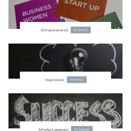
Entrepreneuriat
8 Post(s)
Inspiration
9 Post(s)
Mindset gagnant
23 Post(s)