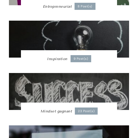
Entrepreneuriat
8 Post(s)
Inspiration
9 Post(s)
Mindset gagnant
23 Post(s)