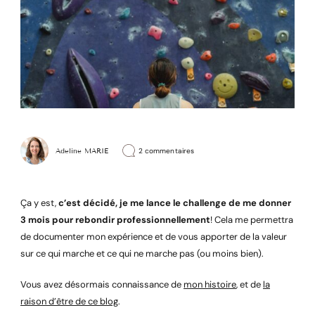
sur
Adeline MARIE
2 commentaires
Mon
challenge:
3
mois
pour
Ça y est,
c’est décidé, je me lance le challenge de me donner
rebondir
professionnellement
3 mois pour rebondir professionnellement
! Cela me permettra
de documenter mon expérience et de vous apporter de la valeur
sur ce qui marche et ce qui ne marche pas (ou moins bien).
Vous avez désormais connaissance de
mon histoire
, et de
la
raison d’être de ce blog
.