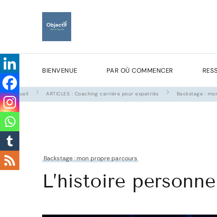
Objectif Retour Gagn
Faites de votre expatriation un atout pour votre carr
Recevez gratuitement mon
BIENVENUE
PAR OÙ COMMENCER
RES
Accueil
ARTICLES : Coaching carrière pour expatriés
Backstage : mo
Backstage : mon propre parcours
L’histoire personne