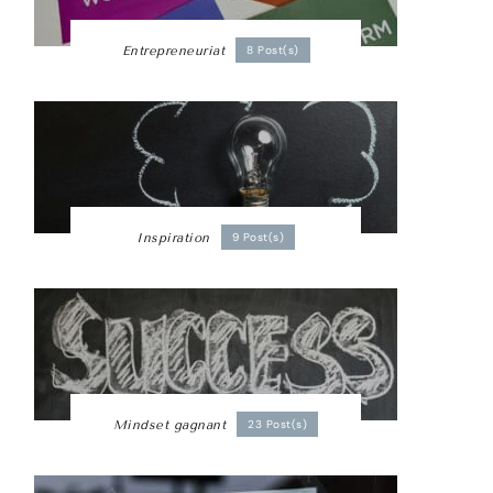
Entrepreneuriat
8 Post(s)
Inspiration
9 Post(s)
Mindset gagnant
23 Post(s)