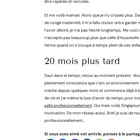
être repérée et recrutée.
Et me voilà maman. Alors que je n’y croyais plus. 
de congé maternité, il m’a fallu choisir entre gard
l’avoir désiré, je n’ai pas hésité longtemps. Me voic
n’accepte pas beaucoup plus que celle d’housewife. E
terme quand on s’occupe à temps plein de ses enfa
20 mois plus tard
Saut dans le temps, retour au moment présent. Nou
pleinement conscience que c’est un environnement 
crèche depuis quelques mois et commence déjà à bar
de vie et j’ai même le luxe d’avoir du temps pour mo
selle professionnellement
. Oui mais voilà, Singapou
motivation. De mon réseau aussi. Bref, je suis de no
professionnellement…
Si vous avez aimé cet article, pensez à le partage