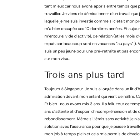
tant mieux car nous avons appris entre temps que p
travailler. Je viens de démissionner d’un travail que 
laquelle je me suis investie comme si c’était mon pr
m’a bien occupée ces 10 dernières années. Et aujourd’
m’entoure: vide d’activité, de relation (et les mois d
expat, car beaucoup sont en vacances “au pays”!).
suis un peu jeune pour une pré-retraite et pas enco
sur mon visa…
Trois ans plus tard
Toujours à Singapour. Je suis allongée dans un lit d’hô
admiration devant mon enfant qui vient de naître. 
Et bien… nous avons mis 3 ans. Il a fallu tout ce tem
ans d’attente et d’espoir, d’incompréhension et de 
rebondissement. Même si j’étais sans activité, je n
solution avec l’assurance pour que je puisse travail
mon job à temps plein et cela m’a permis de dévelop