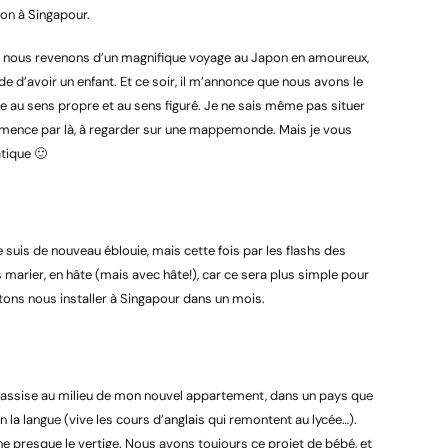
ion à Singapour.
nous revenons d’un magnifique voyage au Japon en amoureux,
ade d’avoir un enfant. Et ce soir, il m’annonce que nous avons le
ie au sens propre et au sens figuré. Je ne sais même pas situer
mence par là, à regarder sur une mappemonde. Mais je vous
atique 🙂
d
uis de nouveau éblouie, mais cette fois par les flashs des
 marier, en hâte (mais avec hâte!), car ce sera plus simple pour
rtons nous installer à Singapour dans un mois.
 assise au milieu de mon nouvel appartement, dans un pays que
n la langue (vive les cours d’anglais qui remontent au lycée…).
nne presque le vertige. Nous avons toujours ce projet de bébé, et