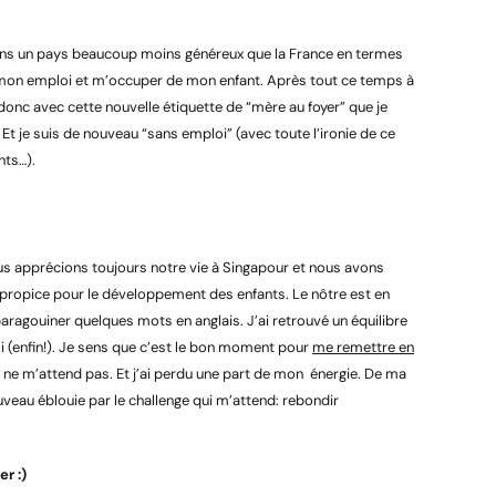
Dans un pays beaucoup moins généreux que la France en termes
er mon emploi et m’occuper de mon enfant. Après tout ce temps à
i donc avec cette nouvelle étiquette de “mère au foyer” que je
t je suis de nouveau “sans emploi” (avec toute l’ironie de ce
nts…).
s apprécions toujours notre vie à Singapour et nous avons
propice pour le développement des enfants. Le nôtre est en
agouiner quelques mots en anglais. J’ai retrouvé un équilibre
i (enfin!). Je sens que c’est le bon moment pour
me remettre en
r ne m’attend pas. Et j’ai perdu une part de mon énergie. De ma
uveau éblouie par le challenge qui m’attend: rebondir
r :)