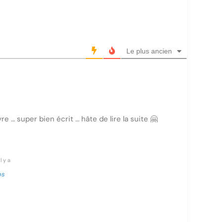
Le plus ancien
ivre … super bien écrit … hâte de lire la suite 🤗
l y a
os