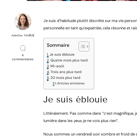
Je suis d’habitude plutôt discrète sur ma vie person
personnelle en tant qu’expatriée, cela résonne et ra
Adeline MARIE
Sommaire
Je suis éblouie
4
sur
commentaires
Quatre mois plus tard
L’histoire
Mi-août
personnelle
d’une
Trois ans plus tard
expatriée
20 mois plus tard
Articles similaires
Je suis éblouie
Littéralement. Pas comme dans “c’est magnifique, je
lumière dans les yeux, je ne vois plus rien”.
Nous sommes un vendredi soir sombre et froid de dé