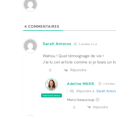
4
COMMENTAIRES
Sarah Amoros
2 années il y a
Wahou ! Quel témoignage de vie !
J’ai lu cet article comme si je lisais un l
Répondre
0
Adeline MARIE
2 années i
Répondre à
Sarah Amor
Administrateur
Merci beaucoup 🙂
Répondre
0