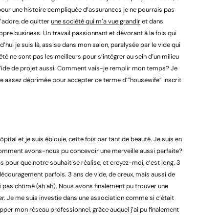
our une histoire compliquée d’assurances je ne pourrais pas
j’adore, de quitter
une société qui m’a vue grandir
et dans
opre business. Un travail passionnant et dévorant à la fois qui
hui je suis là, assise dans mon salon, paralysée par le vide qui
’été ne sont pas les meilleurs pour s’intégrer au sein d’un milieu
 Vide de projet aussi. Comment vais-je remplir mon temps? Je
re assez déprimée pour accepter ce terme d’”housewife” inscrit
pital et je suis éblouie, cette fois par tant de beauté. Je suis en
Comment avons-nous pu concevoir une merveille aussi parfaite?
ps pour que notre souhait se réalise, et croyez-moi, c’est long. 3
découragement parfois. 3 ans de vide, de creux, mais aussi de
’ai pas chômé (ah ah). Nous avons finalement pu trouver une
ler. Je me suis investie dans une association comme si c’était
per mon réseau professionnel, grâce auquel j’ai pu finalement