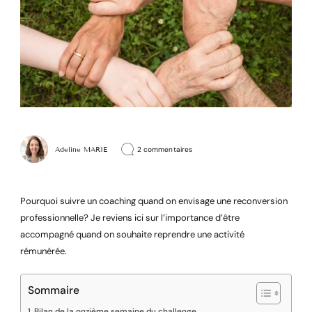
sur
Adeline MARIE
2 commentaires
Pourquoi
être
coaché
dans
sa
Pourquoi suivre un coaching quand on envisage une reconversion
reconversion
professionnelle
professionnelle? Je reviens ici sur l’importance d’être
accompagné quand on souhaite reprendre une activité
rémunérée.
Sommaire
Bilan de la onzième semaine du challenge