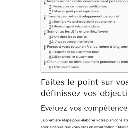
Investissez dans votre développement professionn
Formations continues et certifications
Mise en pratique et expérience
Travaillez sur votre développement personnel
Équilibre vie professionnelle et personnelle
Réseautage et relations sociales
Surmontez les défis et planifiez l’avenir
Anticipez les obstacles
Visas et contraintes locales
Pensez à votre retour en France, même à long ter
Préparation pour un retour futur
Bilan annuel et ajustements
Créer un plan de développement personnel et profe
Articles similaires
Faites le point sur v
définissez vos objecti
Évaluez vos compétences
La première étape pour élaborer votre plan consiste 
appris depuis que vous êtes en expatriation ? Que