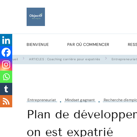
Objectif Retour Gagn
Faites de votre expatriation un atout pour votre carr
Recevez gratuitement mon
BIENVENUE
PAR OÙ COMMENCER
RES
Accueil
ARTICLES : Coaching carrière pour expatriés
Entrepreneuria
Entrepreneuriat
Mindset gagnant
Recherche d'emplo
Plan de développe
on est expatrié