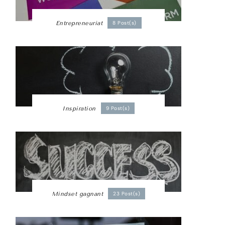
Entrepreneuriat
8 Post(s)
Inspiration
9 Post(s)
Mindset gagnant
23 Post(s)