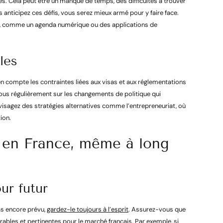
. Cela peut être un manque de temps, des difficultés à trouver
 anticipez ces défis, vous serez mieux armé pour y faire face.
ps, comme un agenda numérique ou des applications de
les
n compte les contraintes liées aux visas et aux réglementations
ous régulièrement sur les changements de politique qui
nvisagez des stratégies alternatives comme l’entrepreneuriat, où
ion.
r en France, même à long
ur futur
as encore prévu,
gardez-le toujours à l’esprit
. Assurez-vous que
bles et pertinentes pour le marché français. Par exemple, si