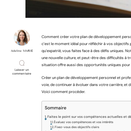
Comment créer votre plan de développement personne
c’est le moment idéal pour réfléchir à vos objectifs 
qu’expatrié, vous faites face à des défis uniques. N
Adeline MARIE
une nouvelle culture, et peut-être des difficultés à 
situation offre aussi des opportunités uniques pou
Laisser un
sur
commentaire
Créer un plan de développement personnel et profes
Plan
de
voie, de continuer à évoluer dans votre carrière, et 
développement
annuel
Voici comment procéder.
quand
on
est
expatrié
Sommaire
Faites le point sur vos compétences actuelles et dé
Évaluez vos compétences et vos intérêts
Fixez-vous des objectifs clairs